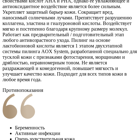
свойствами кислот AHA и PHA, однако ее увлажняющее и
антиоксидантное воздействие является более сильным.
Укрепляет защитный барьер кожи. Сокращает вред,
наносимый солнечными лучами. Препятствует разрушению
коллагена, эластина и гиалуроновой кислоты. Воздействует
мягко и постепенно благодаря крупному размеру молекул.
Работает как предварительный / подготовительный этап
любого антивозрастного ухода. Пилинг на основе
лактобионовой кислоты является 1 этапом двухэтапной
системы пилинга AOX System, разработанной специально для
тусклой кожи с признаками фотостарения, морщинами и
дряблостью, неравномерным тоном. Не является
раздражающей и комедогенной, повышает мягкость и
улучшает качество кожи. Подходит для всех типов кожи в
любое время года.
Противопоказания
Беременность
Активные инфекции
Очень чувствительная кожа