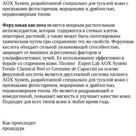
AOX System, разработанной специально для тусклой кожи с
признаками фотостарения, морщинами и дряблостью,
неравномерным тоном.
Феруловая кислота
является мощным растительным
антиоксидантом, которая содержится в стенках клеток
некоторых растений, а также может быть синтезирована
химическим путем при сохранении тех же свойств. Феруловая
кислота обладает сильной увлажняющей способностью,
защищает от внешних агрессивных факторов и
ультрафиолетовых лучей. Ее использование эффективно в
борьбе со старением кожи. Пилинг Expert Lab AOX System
Ferulic Chemical Peel от Germaine de Capuccini на основе
феруловой кислоты является двухэтапной системы пилинга
AOX System, разработанной специально для тусклой кожи с
признаками фотостарения, морщинами и дряблостью,
неравномерным тоном. Не является раздражающей и
комедогенной, повышает мягкость и улучшает качество кожи.
Подходит для всех типов кожи в любое время года.
Как происходит
процедура