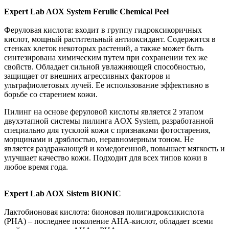
Expert Lab AOX System Ferulic Chemical Peel
Феруловая кислота: входит в группу гидроксикоричных
кислот, мощный растительный антиоксидант. Содержится в
стенках клеток некоторых растений, а также может быть
синтезирована химическим путем при сохранении тех же
свойств. Обладает сильной увлажняющей способностью,
защищает от внешних агрессивных факторов и
ультрафиолетовых лучей. Ее использование эффективно в
борьбе со старением кожи.
Пилинг на основе феруловой кислоты является 2 этапом
двухэтапной системы пилинга AOX System, разработанной
специально для тусклой кожи с признаками фотостарения,
морщинами и дряблостью, неравномерным тоном. Не
является раздражающей и комедогенной, повышает мягкость и
улучшает качество кожи. Подходит для всех типов кожи в
любое время года.
Expert Lab AOX Sistem BIONIC
Лактобионовая кислота: бионовая полигидроксикислота
(PHA) – последнее поколение AHA-кислот, обладает всеми