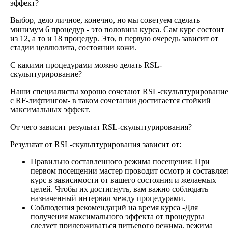
эффект?
Выбор, дело личное, конечно, но мы советуем сделать
минимум 6 процедур - это
половина курса. Сам курс состоит
из 12, а то и 18 процедур. Это, в первую очередь
зависит от
стадии целлюлита, состоянии кожи.
С какими процедурами можно делать RSL-
скульптурирование?
Наши специалисты хорошо сочетают RSL-скульптурировани
с RF-лифтингом- в таком сочетании достигается стойкий
максимальных эффект.
От чего зависит результат RSL-скульптурирования?
Результат от
RSL-скульптурирования
зависит от:
Правильно составленного режима посещения: При
первом посещении мастер проводит осмотр и составляе
курс в зависимости от вашего состояния и желаемых
целей. Чтобы их достигнуть, вам важно соблюдать
назначенный интервал между процедурами.
Соблюдения рекомендаций на время курса -Для
получения максимального эффекта от процедуры
следует придерживаться питьевого режима, режима