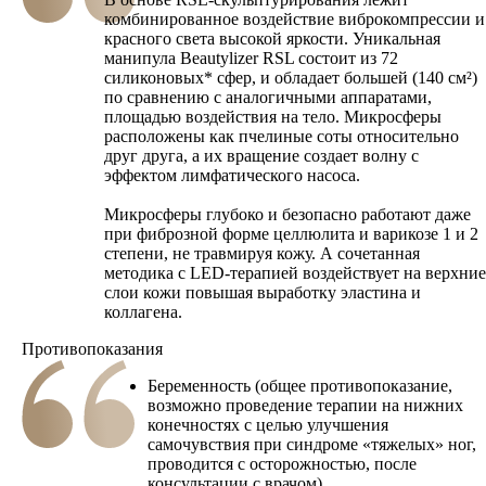
комбинированное воздействие виброкомпрессии и
красного света высокой яркости. Уникальная
манипула Beautylizer RSL состоит из 72
силиконовых* сфер, и обладает большей (140 см²)
по сравнению с аналогичными аппаратами,
площадью воздействия на тело. Микросферы
расположены как пчелиные соты относительно
друг друга, а их вращение создает волну с
эффектом лимфатического насоса.
Микросферы глубоко и безопасно работают даже
при фиброзной форме целлюлита и варикозе 1 и 2
степени, не травмируя кожу. А сочетанная
методика с LED-терапией воздействует на верхние
слои кожи повышая выработку эластина и
коллагена.
Противопоказания
Беременность (общее противопоказание,
возможно проведение терапии на нижних
конечностях с целью улучшения
самочувствия при синдроме «тяжелых» ног,
проводится с осторожностью, после
консультации с врачом)