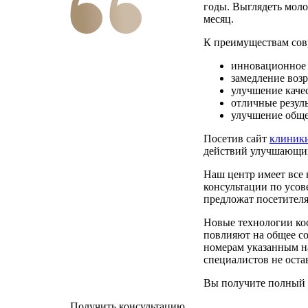
годы. Выглядеть моло
месяц.
К преимуществам со
инновационное 
замедление воз
улучшение качес
отличные резуль
улучшение обще
Посетив сайт
клиник
действий улучшающих
Наш центр имеет все 
консультации по усо
предложат посетителя
Новые технологии ко
повлияют на общее со
номерам указанным н
специалистов не оста
Вы получите полный с
Получить консультацию