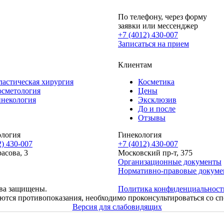
По телефону, через форму
заявки или мессенджер
+7 (4012) 430-007
Записаться
на прием
Клиентам
ластическая хирургия
Косметика
осметология
Цены
инекология
Эксклюзив
До и после
Отзывы
ология
Гинекология
2) 430-007
+7 (4012) 430-007
расова, 3
Московский пр-т, 375
Организационные документы
Нормативно-правовые докум
ва защищены.
Политика конфиденциальност
ются противопоказания, необходимо проконсультироваться со с
Версия для слабовидящих