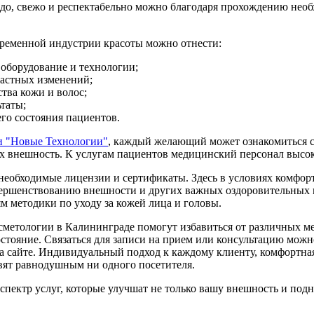
до, свежо и респектабельно можно благодаря прохождению необх
временной индустрии
красоты
можно отнести:
оборудование и технологии;
растных изменений;
тва кожи и волос;
таты;
го состояния пациентов.
и "Новые Технологии"
, каждый желающий может ознакомиться с
 внешность. К услугам пациентов медицинский персонал высок
необходимые лицензии и сертификаты. Здесь в условиях комфорт
вершенствованию внешности и других важных оздоровительных
м методики по уходу за кожей лица и головы.
сметологии в Калининграде помогут избавиться от различных м
стояние. Связаться для записи на прием или консультацию можн
а сайте. Индивидуальный подход к каждому клиенту, комфортна
вят равнодушным ни одного посетителя.
пектр услуг, которые улучшат не только вашу внешность и подн