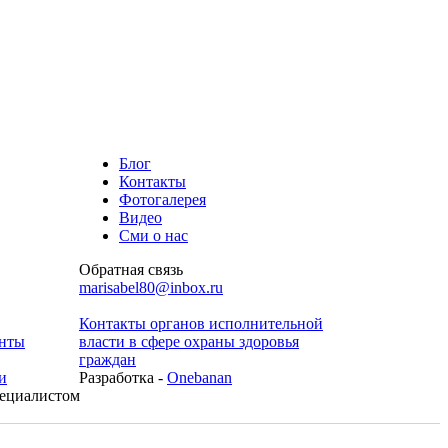
Блог
Контакты
Фотогалерея
Видео
Сми о нас
Обратная связь
marisabel80@inbox.ru
Контакты органов исполнительной
енты
власти в сфере охраны здоровья
граждан
и
Разработка -
Onebanan
пециалистом