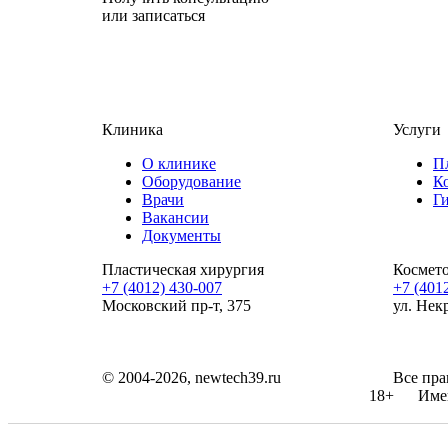
или записаться
Клиника
Услуги
О клинике
П
Оборудование
К
Врачи
Г
Вакансии
Документы
Пластическая хирургия
Космет
+7 (4012) 430-007
+7 (401
Московский пр-т, 375
ул. Нек
© 2004-2026, newtech39.ru
Все пра
18+
Име