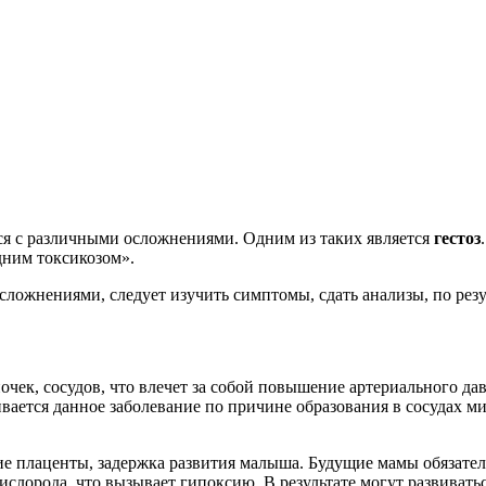
я с различными осложнениями. Одним из таких является
гестоз
дним токсикозом».
 осложнениями, следует изучить симптомы, сдать анализы, по рез
чек, сосудов, что влечет за собой повышение артериального дав
ается данное заболевание по причине образования в сосудах ми
е плаценты, задержка развития малыша. Будущие мамы обязательн
ислорода, что вызывает гипоксию. В результате могут развивать