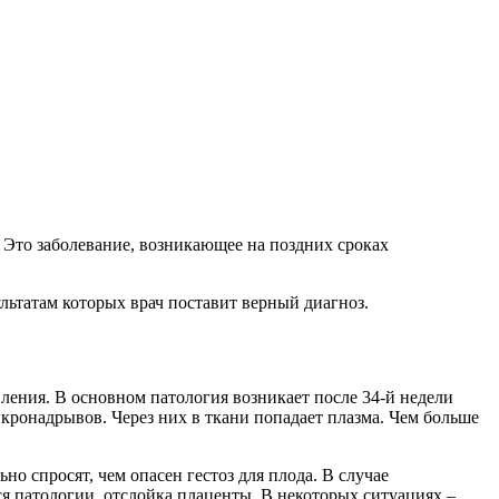
. Это заболевание, возникающее на поздних сроках
ультатам которых врач поставит верный диагноз.
ления. В основном патология возникает после 34-й недели
кронадрывов. Через них в ткани попадает плазма. Чем больше
о спросят, чем опасен гестоз для плода. В случае
ся патологии, отслойка плаценты. В некоторых ситуациях –